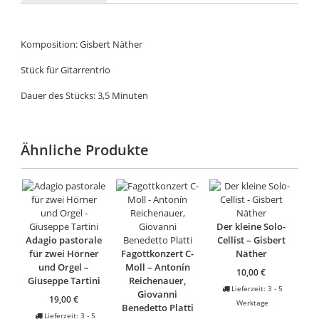
Komposition: Gisbert Näther
Stück für Gitarrentrio
Dauer des Stücks: 3,5 Minuten
Ähnliche Produkte
Der kleine Solo-
Adagio pastorale
Cellist – Gisbert
für zwei Hörner
Fagottkonzert C-
Näther
und Orgel –
Moll – Antonín
10,00
€
Giuseppe Tartini
Reichenauer,
Lieferzeit:
3 - 5
Giovanni
19,00
€
Werktage
Benedetto Platti
Lieferzeit:
3 - 5