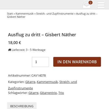
0
Start
»
Kammermusik
»
Streich- und Zupfinstrumente
» Ausflug zu dritt –
Gisbert Näther
Ausflug zu dritt – Gisbert Näther
18,00
€
Lieferzeit:
3 - 5 Werktage
IN DEN WARENKORB
Artikelnummer:
CAV14078
Kategorien:
Gitarre
,
Kammermusik
,
Streich- und
Zupfinstrumente
Schlagwörter:
Gitarre
,
Gitarrentrio
,
Trio
BESCHREIBUNG