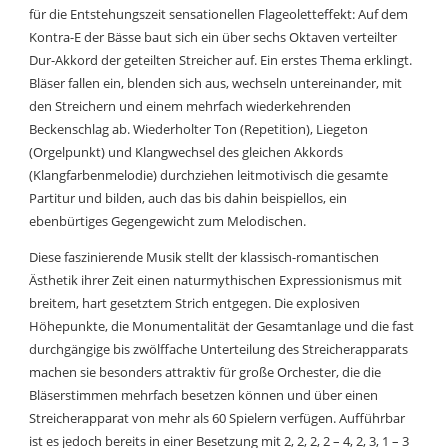
für die Entstehungszeit sensationellen Flageoletteffekt: Auf dem
Kontra-E der Bässe baut sich ein über sechs Oktaven verteilter
Dur-Akkord der geteilten Streicher auf. Ein erstes Thema erklingt.
Bläser fallen ein, blenden sich aus, wechseln untereinander, mit
den Streichern und einem mehrfach wiederkehrenden
Beckenschlag ab. Wiederholter Ton (Repetition), Liegeton
(Orgelpunkt) und Klangwechsel des gleichen Akkords
(Klangfarbenmelodie) durchziehen leitmotivisch die gesamte
Partitur und bilden, auch das bis dahin beispiellos, ein
ebenbürtiges Gegengewicht zum Melodischen.
Diese faszinierende Musik stellt der klassisch-romantischen
Ästhetik ihrer Zeit einen naturmythischen Expressionismus mit
breitem, hart gesetztem Strich entgegen. Die explosiven
Höhepunkte, die Monumentalität der Gesamtanlage und die fast
durchgängige bis zwölffache Unterteilung des Streicherapparats
machen sie besonders attraktiv für große Orchester, die die
Bläserstimmen mehrfach besetzen können und über einen
Streicherapparat von mehr als 60 Spielern verfügen. Aufführbar
ist es jedoch bereits in einer Besetzung mit 2, 2, 2, 2 – 4, 2, 3, 1 – 3