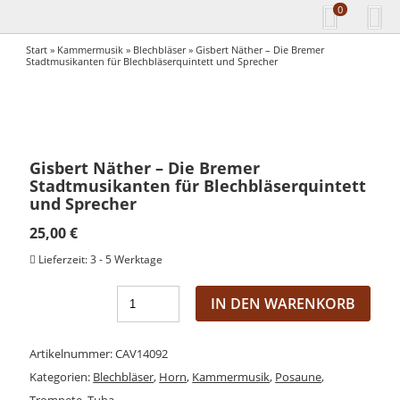
0
Start
»
Kammermusik
»
Blechbläser
» Gisbert Näther – Die Bremer
Stadtmusikanten für Blechbläserquintett und Sprecher
Gisbert Näther – Die Bremer
Stadtmusikanten für Blechbläserquintett
und Sprecher
25,00
€
Lieferzeit:
3 - 5 Werktage
IN DEN WARENKORB
Artikelnummer:
CAV14092
Kategorien:
Blechbläser
,
Horn
,
Kammermusik
,
Posaune
,
Trompete
,
Tuba