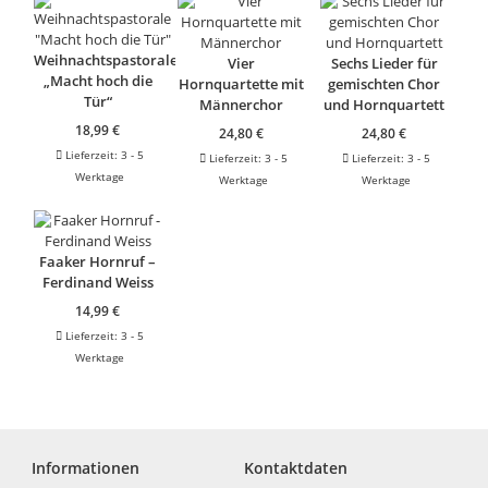
Weihnachtspastorale
Vier
Sechs Lieder für
„Macht hoch die
Hornquartette mit
gemischten Chor
Tür“
Männerchor
und Hornquartett
18,99
€
24,80
€
24,80
€
Lieferzeit:
3 - 5
Lieferzeit:
3 - 5
Lieferzeit:
3 - 5
Werktage
Werktage
Werktage
Faaker Hornruf –
Ferdinand Weiss
14,99
€
Lieferzeit:
3 - 5
Werktage
Informationen
Kontaktdaten