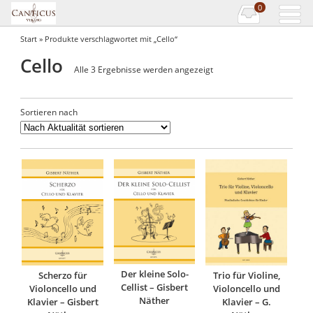
0
Start
» Produkte verschlagwortet mit „Cello“
Cello
Nach
Alle 3 Ergebnisse werden angezeigt
Aktualität
sortiert
Sortieren nach
Der kleine Solo-
Scherzo für
Trio für Violine,
Cellist – Gisbert
Violoncello und
Violoncello und
Näther
Klavier – Gisbert
Klavier – G.