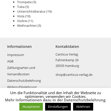
Trompete
(5)
Tuba
(5)
Unterrichtsliteratur
(19)
Viola
(10)
Violine
(11)
Weihnachten
(5)
Informationen
Kontaktdaten
Canticus Verlag
Impressum
Fahrenkamp 26
AGB
20535 Hamburg
Zahlungsarten und
Versandkosten
shop@canticus-verlag.de
Datenschutzbelehrung
Widerrufsbelehrung
Um die Funktionalität und den Inhalt der Webseite zu
optimieren, verwenden wir Cookies.
Mehr Informationen dazu in der Datenschutzbelehrung.
Akzeptieren
Einstellungen
Ablehnen