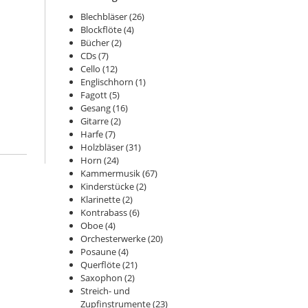
Blechbläser
(26)
Blockflöte
(4)
Bücher
(2)
CDs
(7)
Cello
(12)
Englischhorn
(1)
Fagott
(5)
Gesang
(16)
Gitarre
(2)
Harfe
(7)
Holzbläser
(31)
Horn
(24)
Kammermusik
(67)
Kinderstücke
(2)
Klarinette
(2)
Kontrabass
(6)
Oboe
(4)
Orchesterwerke
(20)
Posaune
(4)
Querflöte
(21)
Saxophon
(2)
Streich- und
Zupfinstrumente
(23)