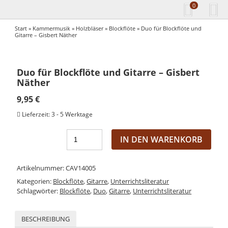
0
Start
»
Kammermusik
»
Holzbläser
»
Blockflöte
» Duo für Blockflöte und
Gitarre – Gisbert Näther
Duo für Blockflöte und Gitarre – Gisbert
Näther
9,95
€
Lieferzeit:
3 - 5 Werktage
IN DEN WARENKORB
Artikelnummer:
CAV14005
Kategorien:
Blockflöte
,
Gitarre
,
Unterrichtsliteratur
Schlagwörter:
Blockflöte
,
Duo
,
Gitarre
,
Unterrichtsliteratur
BESCHREIBUNG