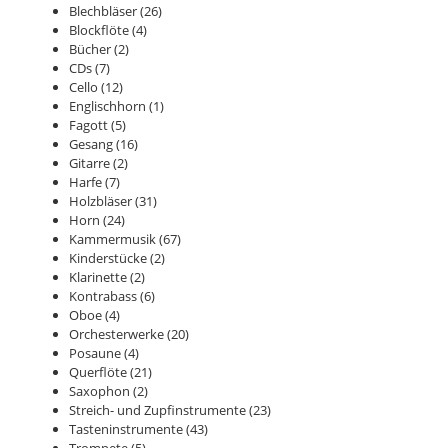
Blechbläser
(26)
Blockflöte
(4)
Bücher
(2)
CDs
(7)
Cello
(12)
Englischhorn
(1)
Fagott
(5)
Gesang
(16)
Gitarre
(2)
Harfe
(7)
Holzbläser
(31)
Horn
(24)
Kammermusik
(67)
Kinderstücke
(2)
Klarinette
(2)
Kontrabass
(6)
Oboe
(4)
Orchesterwerke
(20)
Posaune
(4)
Querflöte
(21)
Saxophon
(2)
Streich- und Zupfinstrumente
(23)
Tasteninstrumente
(43)
Trompete
(5)