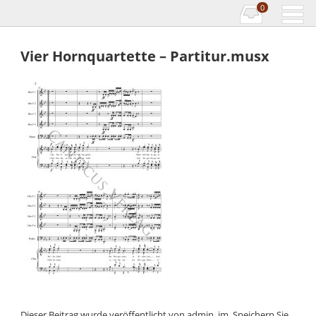
0
Vier Hornquartette – Partitur.musx
Dieser Beitrag wurde veröffentlicht von
admin_jm
. Speichern Sie