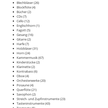
Blechbläser
(26)
Blockflöte
(4)
Bücher
(2)
CDs
(7)
Cello
(12)
Englischhorn
(1)
Fagott
(5)
Gesang
(16)
Gitarre
(2)
Harfe
(7)
Holzbläser
(31)
Horn
(24)
Kammermusik
(67)
Kinderstücke
(2)
Klarinette
(2)
Kontrabass
(6)
Oboe
(4)
Orchesterwerke
(20)
Posaune
(4)
Querflöte
(21)
Saxophon
(2)
Streich- und Zupfinstrumente
(23)
Tasteninstrumente
(43)
Trompete
(5)