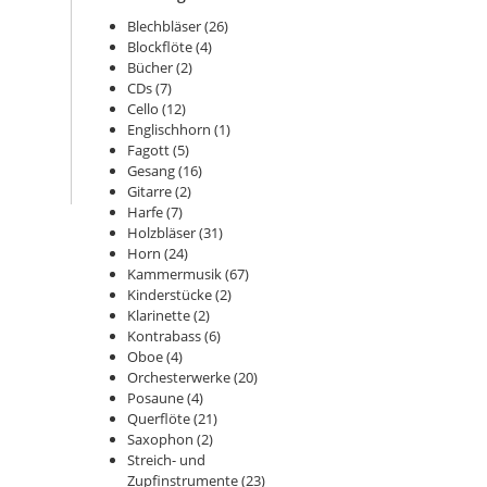
Blechbläser
(26)
Blockflöte
(4)
Bücher
(2)
CDs
(7)
Cello
(12)
Englischhorn
(1)
Fagott
(5)
Gesang
(16)
Gitarre
(2)
Harfe
(7)
Holzbläser
(31)
Horn
(24)
Kammermusik
(67)
Kinderstücke
(2)
Klarinette
(2)
Kontrabass
(6)
Oboe
(4)
Orchesterwerke
(20)
Posaune
(4)
Querflöte
(21)
Saxophon
(2)
Streich- und
Zupfinstrumente
(23)