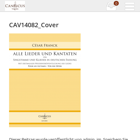
0
CAV14082_Cover
Dieser Beitrag wurde veröffentlicht von
admin_jm
. Speichern Sie