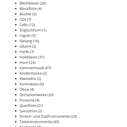
Blechbläser
(26)
Blockflöte
(4)
Bücher
(2)
CDs
(7)
Cello
(12)
Englischhorn
(1)
Fagott
(5)
Gesang
(16)
Gitarre
(2)
Harfe
(7)
Holzbläser
(31)
Horn
(24)
Kammermusik
(67)
Kinderstücke
(2)
Klarinette
(2)
Kontrabass
(6)
Oboe
(4)
Orchesterwerke
(20)
Posaune
(4)
Querflöte
(21)
Saxophon
(2)
Streich- und Zupfinstrumente
(23)
Tasteninstrumente
(43)
Trompete
(5)