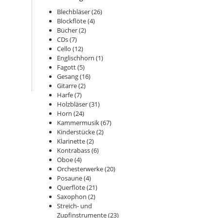
Blechbläser
(26)
Blockflöte
(4)
Bücher
(2)
CDs
(7)
Cello
(12)
Englischhorn
(1)
Fagott
(5)
Gesang
(16)
Gitarre
(2)
Harfe
(7)
Holzbläser
(31)
Horn
(24)
Kammermusik
(67)
Kinderstücke
(2)
Klarinette
(2)
Kontrabass
(6)
Oboe
(4)
Orchesterwerke
(20)
Posaune
(4)
Querflöte
(21)
Saxophon
(2)
Streich- und
Zupfinstrumente
(23)