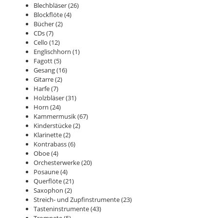
Blechbläser
(26)
Blockflöte
(4)
Bücher
(2)
CDs
(7)
Cello
(12)
Englischhorn
(1)
Fagott
(5)
Gesang
(16)
Gitarre
(2)
Harfe
(7)
Holzbläser
(31)
Horn
(24)
Kammermusik
(67)
Kinderstücke
(2)
Klarinette
(2)
Kontrabass
(6)
Oboe
(4)
Orchesterwerke
(20)
Posaune
(4)
Querflöte
(21)
Saxophon
(2)
Streich- und Zupfinstrumente
(23)
Tasteninstrumente
(43)
Trompete
(5)