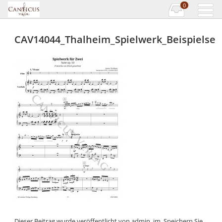
0
CAV14044_Thalheim_Spielwerk_Beispielsei
Dieser Beitrag wurde veröffentlicht von
admin_jm
. Speichern Sie